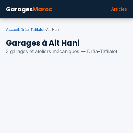
Garages
Maroc
Articles
Accueil
›
Drâa-Tafilalet
›
Ait Hani
Garages à Ait Hani
3 garages et ateliers mécaniques — Drâa-Tafilalet